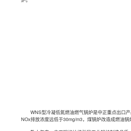
WNS型冷凝低氮燃油燃气锅炉是中正重点出口产
NOx排放浓度远低于30mg/m3，煤锅炉改造成燃油锅