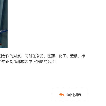
相合作的对象；同时在食品、医药、化工、造纸、橡
台中正制造都成为中正锅炉的名片！

返回列表