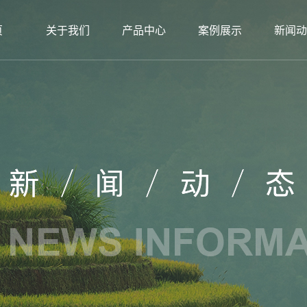
页
关于我们
产品中心
案例展示
新闻动