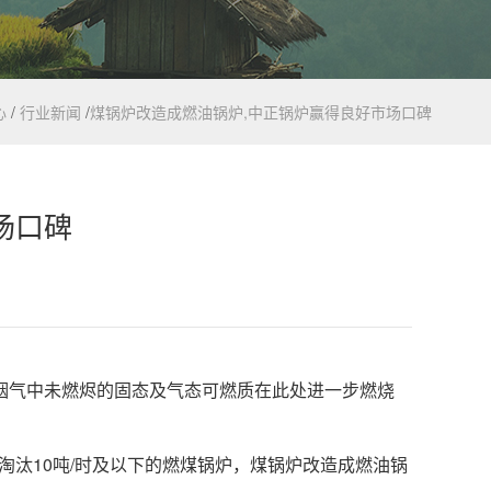
心
/
行业新闻
/
煤锅炉改造成燃油锅炉,中正锅炉赢得良好市场口碑
场口碑
烟气中未燃烬的固态及气态可燃质在此处进一步燃烧
淘汰10吨/时及以下的燃煤锅炉，煤锅炉改造成燃油锅