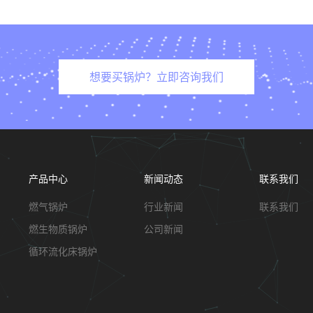
想要买锅炉？立即咨询我们
产品中心
新闻动态
联系我们
燃气锅炉
行业新闻
联系我们
燃生物质锅炉
公司新闻
循环流化床锅炉