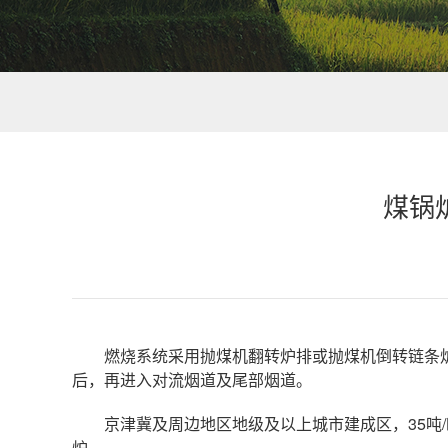
煤锅
燃烧系统采用抛煤机翻转炉排或抛煤机倒转链条
后，再进入对流烟道及尾部烟道。
京津冀及周边地区地级及以上城市建成区，35吨
炉。