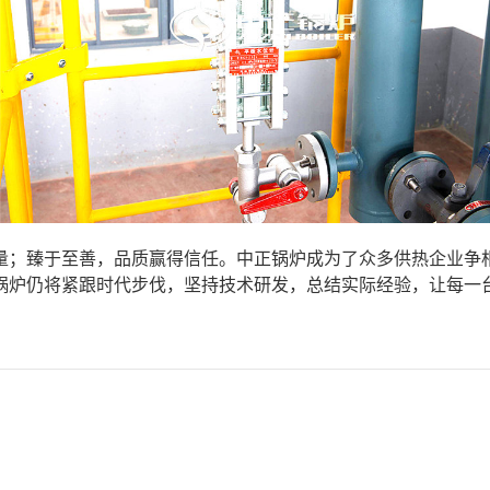
量；臻于至善，品质赢得信任。中正锅炉成为了众多供热企业争
锅炉仍将紧跟时代步伐，坚持技术研发，总结实际经验，让每一