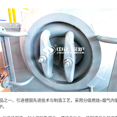
品之一，引进德国先进技术与制造工艺，采用分级燃烧+烟气内循
炉。