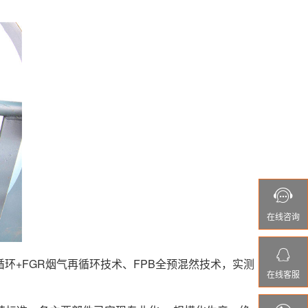

在线咨询

环+FGR烟气再循环技术、FPB全预混然技术，实测
在线客服