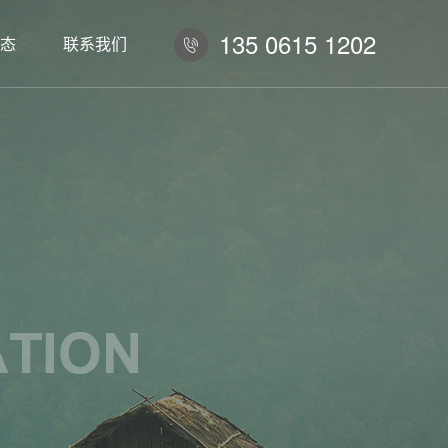
135 0615 1202
态
联系我们
