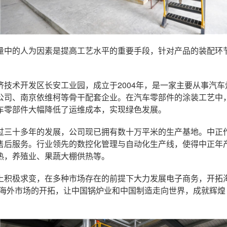
量中的人为因素是提高工艺水平的重要手段，针对产品的装配环
技术开发区长安工业园，成立于2004年，是一家主要从事汽
公司、南京依维柯等骨干配套企业。在汽车零部件的涂装工艺中
车零部件大幅降低了运维成本，实现绿色发展。
过三十多年的发展，公司现已拥有数十万平米的生产基地。中正
后服务。行业领先的数控化管理与自动化生产线，使得中正年产
热，养殖业、果蔬大棚供热等。
上积极求变，在多种市场存在的前提下大力发展电子商务，开拓
对海外市场的开拓，让中国锅炉业和中国制造走向世界，成就辉煌