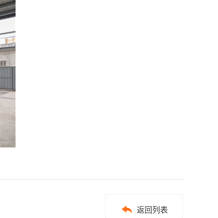

返回列表