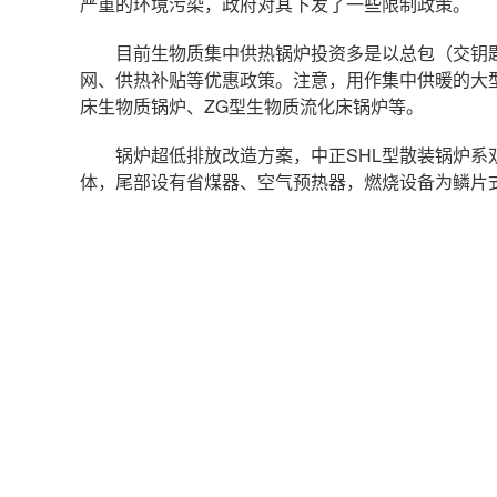
严重的环境污染，政府对其下发了一些限制政策。
目前生物质集中供热锅炉投资多是以总包（交钥
网、供热补贴等优惠政策。注意，用作集中供暖的大型
床生物质锅炉、ZG型生物质流化床锅炉等。
锅炉超低排放改造方案，中正SHL型散装锅炉
体，尾部设有省煤器、空气预热器，燃烧设备为鳞片