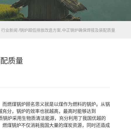
/
行业新闻
/
锅炉超低排放改造方案,中正锅炉确保焊接及装配质量
装配质量
；而燃煤锅炉顾名思义就是以煤作为燃料的锅炉。从锅
越充分，锅炉的效率也就越高，最高时能够达到
生物质锅炉采用生物质清洁能源，充分利用了我国优越的
，燃煤锅炉不仅消耗我国大量的煤炭资源，同时还造成